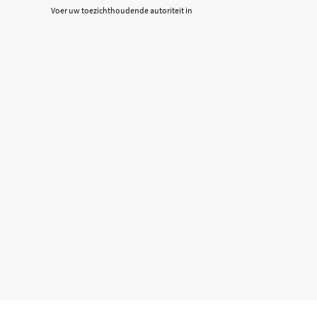
Voer uw toezichthoudende autoriteit in